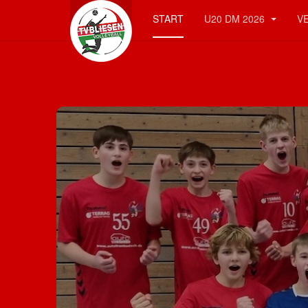
START
U20 DM 2026
V