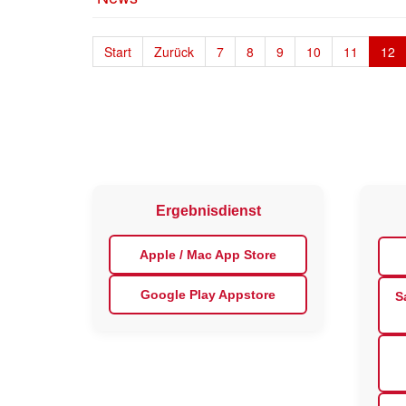
Start
Zurück
7
8
9
10
11
12
Ergebnisdienst
Apple / Mac App Store
Google Play Appstore
S