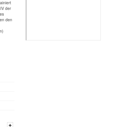
ainiert
 IV der
es
sen den
n)