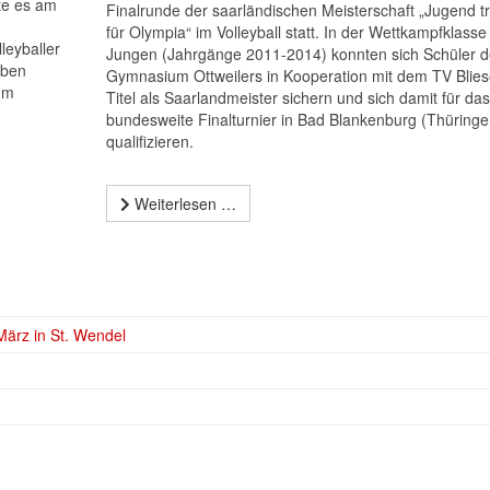
lte es am
Finalrunde der saarländischen Meisterschaft „Jugend tr
für Olympia“ im Volleyball statt. In der Wettkampfklasse
leyballer
Jungen (Jahrgänge 2011-2014) konnten sich Schüler d
eben
Gymnasium Ottweilers in Kooperation mit dem TV Blie
um
Titel als Saarlandmeister sichern und sich damit für das
bundesweite Finalturnier in Bad Blankenburg (Thüringe
qualifizieren.
Weiterlesen …
ärz in St. Wendel