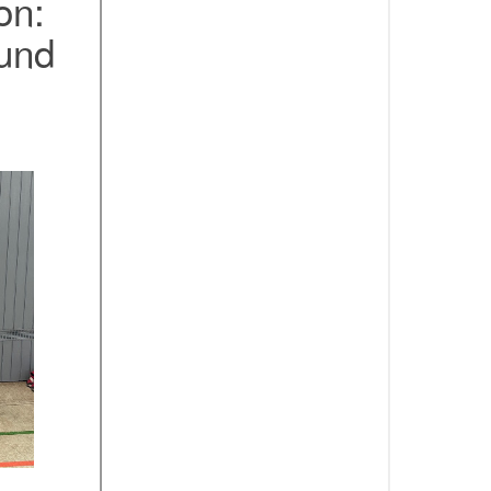
on:
und