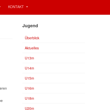
KONTAKT
Jugend
Überblick
Aktuelles
U13m
U14m
U15m
eren
U16m
U18m
ne
U20m