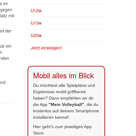
s im
z gegen
U12w
Satz mit
U13w
ed der
U20w
ub ein
Jetzt einsteigen!
er
enden
Mobil alles im Blick
ent!
Du möchtest alle Spielpläne und
Ergebnisse mobil griffbereit
haben? Dann empfehlen wir dir
die App
"Mein Volleyball"
, die du
kostenlos auf deinem Smartphone
installieren kannst!
Hier geht's zum jeweiligen App
Store: