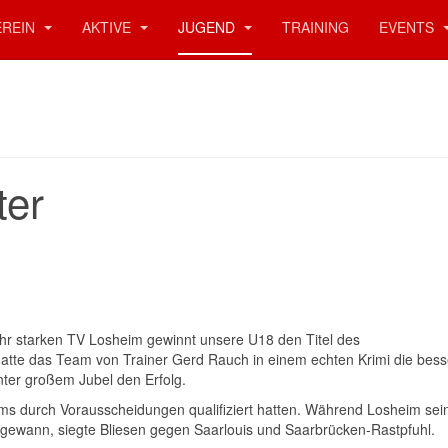
EREIN
AKTIVE
JUGEND
TRAINING
EVENTS
ter
ehr starken TV Losheim gewinnt unsere U18 den Titel des
e das Team von Trainer Gerd Rauch in einem echten Krimi die bess
ter großem Jubel den Erfolg.
ms durch Vorausscheidungen qualifiziert hatten. Während Losheim sei
ewann, siegte Bliesen gegen Saarlouis und Saarbrücken-Rastpfuhl.