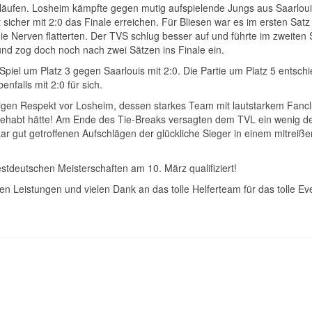
erläufen. Losheim kämpfte gegen mutig aufspielende Jungs aus Saarloui
 sicher mit 2:0 das Finale erreichen. Für Bliesen war es im ersten Sat
ie Nerven flatterten. Der TVS schlug besser auf und führte im zweiten 
und zog doch noch nach zwei Sätzen ins Finale ein.
piel um Platz 3 gegen Saarlouis mit 2:0. Die Partie um Platz 5 entschi
falls mit 2:0 für sich.
rigen Respekt vor Losheim, dessen starkes Team mit lautstarkem Fancl
nt gehabt hätte! Am Ende des Tie-Breaks versagten dem TVL ein wenig d
ar gut getroffenen Aufschlägen der glückliche Sieger in einem mitreiß
stdeutschen Meisterschaften am 10. März qualifiziert!
n Leistungen und vielen Dank an das tolle Helferteam für das tolle Ev