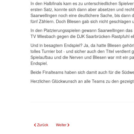
In den Halbfinals kam es zu unterschiedlichen Spielv
ersten Satz, konnte sich dann aber absetzen und recht
Saarwellingen noch eine deutlichere Sache, bis dann d
fünf Zählern. Doch Bliesen gab sich nicht geschlagen 
In den Platzierungsspielen gewann Saarwellingen das S
TV Wiesbach gegen die DJK Saarbrücken-Rastpfuhl eben
Und in besagtem Endspiel? Ja, da hatte Bliesen gehö
tolles Turnier bot - und sicher auch den Titel verdie
Spielaufbau und die Nerven und Bliesen war mit ein pa
Endspiel.
Beide Finalteams haben sich damit auch für die Südwe
Herzlichen Glückwunsch an alle Teams zu den gezeigte
Vorheriger Beitrag: U16 SAARLANDMEISTER!
Nächster Beitrag: U20 Vize Saarlandmeister
Zurück
Weiter