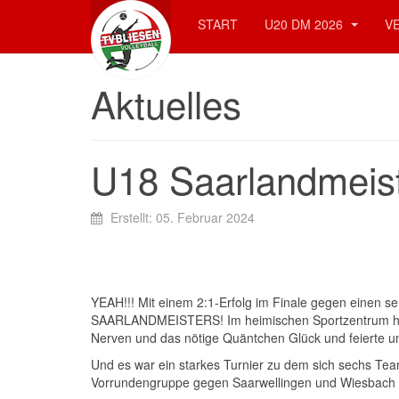
START
U20 DM 2026
V
Aktuelles
U18 Saarlandmeis
Erstellt: 05. Februar 2024
YEAH!!! Mit einem 2:1-Erfolg im Finale gegen einen s
SAARLANDMEISTERS! Im heimischen Sportzentrum hatt
Nerven und das nötige Quäntchen Glück und feierte un
Und es war ein starkes Turnier zu dem sich sechs Tea
Vorrundengruppe gegen Saarwellingen und Wiesbach g