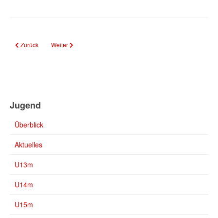
Vorheriger Beitrag: U16m | 2011 und jünger
Nächster Beitrag: U14m | 2013 und jünger
Zurück
Weiter
Jugend
Überblick
Aktuelles
U13m
U14m
U15m