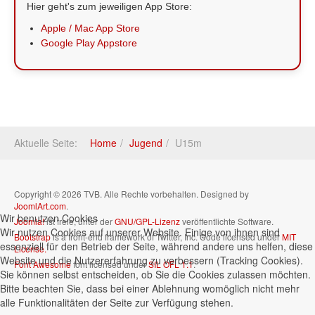
Hier geht's zum jeweiligen App Store:
Apple / Mac App Store
Google Play Appstore
Aktuelle Seite:
Home
Jugend
U15m
Copyright © 2026 TVB. Alle Rechte vorbehalten. Designed by
JoomlArt.com
.
Wir benutzen Cookies
Joomla!
ist freie, unter der
GNU/GPL-Lizenz
veröffentlichte Software.
Wir nutzen Cookies auf unserer Website. Einige von ihnen sind
Bootstrap
is a front-end framework of Twitter, Inc. Code licensed under
MIT
essenziell für den Betrieb der Seite, während andere uns helfen, diese
License.
Website und die Nutzererfahrung zu verbessern (Tracking Cookies).
Font Awesome
font licensed under
SIL OFL 1.1
.
Sie können selbst entscheiden, ob Sie die Cookies zulassen möchten.
Bitte beachten Sie, dass bei einer Ablehnung womöglich nicht mehr
alle Funktionalitäten der Seite zur Verfügung stehen.