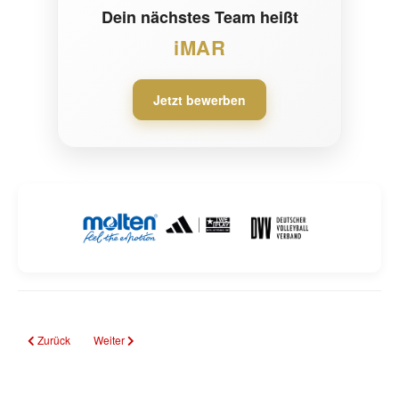
Dein nächstes Team heißt
iMAR
Jetzt bewerben
Vorheriger Beitrag: Sponsoren
Nächster Beitrag: Volley Smash Cup 2026
Zurück
Weiter