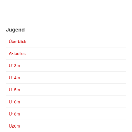
Jugend
Überblick
Aktuelles
U13m
U14m
U15m
U16m
U18m
U20m