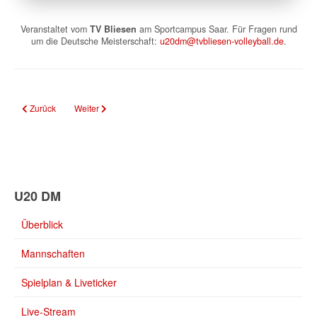
Veranstaltet vom
TV Bliesen
am Sportcampus Saar. Für Fragen rund
um die Deutsche Meisterschaft:
u20dm@tvbliesen-volleyball.de
.
Vorheriger Beitrag: Sportcampus Saar
Nächster Beitrag: Sponsoren
Zurück
Weiter
U20 DM
Überblick
Mannschaften
Spielplan & Liveticker
Live-Stream