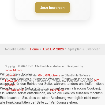
Jetzt bewerben
Aktuelle Seite:
Home
U20 DM 2026
Spielplan & Liveticker
Copyright © 2026 TVB. Alle Rechte vorbehalten. Designed by
JoomlArt.com
.
Wir benutzen Cookies
Joomla!
ist freie, unter der
GNU/GPL-Lizenz
veröffentlichte Software.
Wir nutzen Cookies auf unserer Website. Einige von ihnen sind
Bootstrap
is a front-end framework of Twitter, Inc. Code licensed under
MIT
essenziell für den Betrieb der Seite, während andere uns helfen, diese
License.
Website und die Nutzererfahrung zu verbessern (Tracking Cookies).
Font Awesome
font licensed under
SIL OFL 1.1
.
Sie können selbst entscheiden, ob Sie die Cookies zulassen möchten.
Bitte beachten Sie, dass bei einer Ablehnung womöglich nicht mehr
alle Funktionalitäten der Seite zur Verfügung stehen.