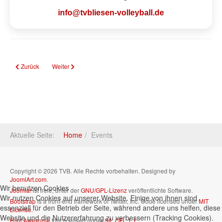
info@tvbliesen-volleyball.de
Vorheriger Beitrag: Stellenausschreibung: Freiwilliges Soziales Jahr (FSJ) im
Nächster Beitrag: Showdown zum Vorrundenabschluss – TV Blie
Zurück
Weiter
Aktuelle Seite:
Home
Events
Copyright © 2026 TVB. Alle Rechte vorbehalten. Designed by
JoomlArt.com
.
Wir benutzen Cookies
Joomla!
ist freie, unter der
GNU/GPL-Lizenz
veröffentlichte Software.
Wir nutzen Cookies auf unserer Website. Einige von ihnen sind
Bootstrap
is a front-end framework of Twitter, Inc. Code licensed under
MIT
essenziell für den Betrieb der Seite, während andere uns helfen, diese
License.
Website und die Nutzererfahrung zu verbessern (Tracking Cookies).
Font Awesome
font licensed under
SIL OFL 1.1
.