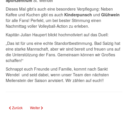
Sportzentrum
St. Wendel
Dieses Mal gibt’s auch eine besondere Verpflegung: Neben
Kaffee und Kuchen gibt es auch
Kinderpunsch
und
Glühwein
für alle Fans! Perfekt, um bei bester Stimmung einen
Nachmittag voller Volleyball-Action zu erleben.
Kapitän Julian Haupert blickt hochmotiviert auf das Duell:
„Das ist für uns eine echte Standortbestimmung. Bad Salzig hat
eine starke Mannschaft, aber wir sind bereit und freuen uns auf
die Unterstützung der Fans. Gemeinsam können wir Großes
schaffen!“
Schnappt euch Freunde und Familie, kommt nach Sankt
Wendel und seid dabei, wenn unser Team den nächsten
Meilenstein der Saison anvisiert. Wir zählen auf euch!!
Vorheriger Beitrag: St. Wendel spielt Beach-Volleyball
Nächster Beitrag: Ankündigung Mitgliederversammlung
Zurück
Weiter