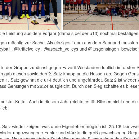
die Leistung aus dem Vorjahr (damals bei der u13) nochmal bestätigen
ngen mächtig zur Sache. Als einziges Team aus dem Saarland mussten 
eyball , @kriftelvolley , @asbach_volleys und @tusgensingen
beweisen
en in der Gruppe zunächst gegen Favorit Wiesbaden deutlich im ersten S
 man gab diesen sowie den 2. Satz knapp an die Hessen ab. Gegen Gen
n 1. Satz gewinnt die u14 deutlich und ungefährdet. Satz 2 ist wieder 
ass Gensingen mit 26:24 ausgleicht. Durch den Sieg schaffte es bliese
ster Kriftel. Auch in diesem Jahr reichte es für Bliesen nicht und die
lieb!
 Satz wieder zeigen, was ohne Eigenfehler möglich ist: 25:10! Der zwe
hte wieder ungezwungene Fehler und stärkte die groß gewachsenen Gegn
fallen. Nach abgewehrten Satzbällen machte Bliesen dann den Sack mi