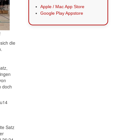
Apple / Mac App Store
Google Play Appstore
!
sich die
.
atz,
singen
von
n doch
 u14
ite Satz
er
t 26:24