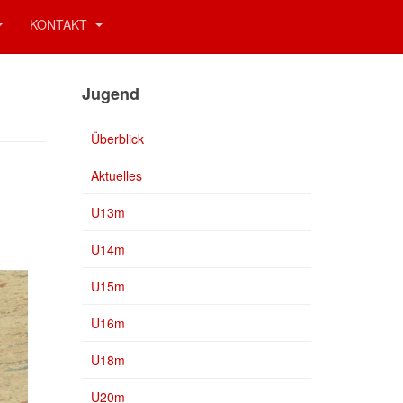
KONTAKT
Jugend
Überblick
Aktuelles
U13m
U14m
U15m
U16m
U18m
U20m