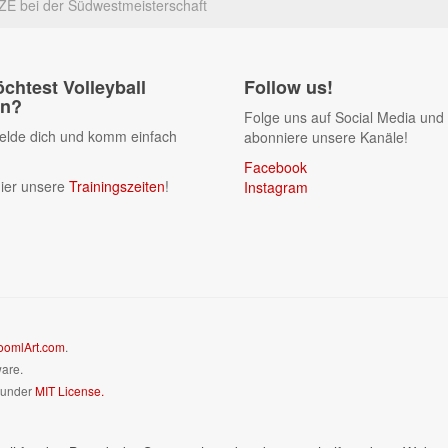
E bei der Südwestmeisterschaft
chtest Volleyball
Follow us!
en?
Folge uns auf Social Media und
lde dich und komm einfach
abonniere unsere Kanäle!
Facebook
ier unsere
Trainingszeiten
!
Instagram
oomlArt.com
.
ware.
d under
MIT License.