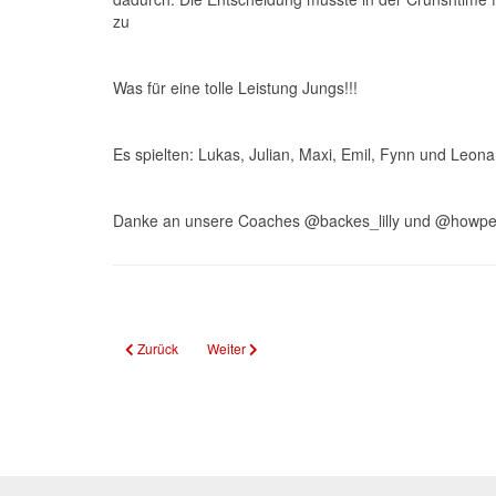
zu
Was für eine tolle Leistung Jungs!!!
Es spielten: Lukas, Julian, Maxi, Emil, Fynn und Leona
Danke an unsere Coaches @backes_lilly und @howpear
Vorheriger Beitrag: 3. Platz bei U20-SW Meisterschaft
Nächster Beitrag: U20 des TV Bliesen ist Saarl
Zurück
Weiter