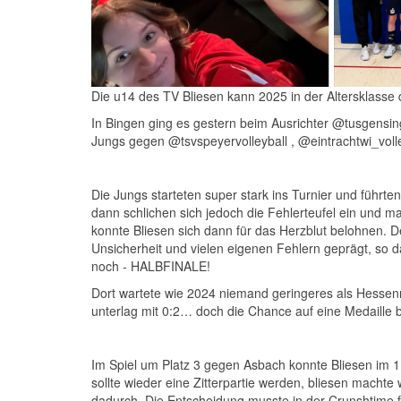
Die u14 des TV Bliesen kann 2025 in der Altersklasse 
In Bingen ging es gestern beim Ausrichter @tusgensi
Jungs gegen @tsvspeyervolleyball , @eintrachtwi_voll
Die Jungs starteten super stark ins Turnier und führt
dann schlichen sich jedoch die Fehlerteufel ein und
konnte Bliesen sich dann für das Herzblut belohnen. De
Unsicherheit und vielen eigenen Fehlern geprägt, so d
noch - HALBFINALE!
Dort wartete wie 2024 niemand geringeres als Hessenmei
unterlag mit 0:2… doch die Chance auf eine Medaille b
Im Spiel um Platz 3 gegen Asbach konnte Bliesen im 1.
sollte wieder eine Zitterpartie werden, bliesen mac
dadurch. Die Entscheidung musste in der Crunshtime 