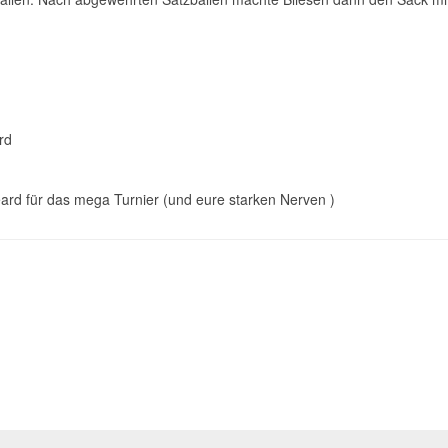
rd
d für das mega Turnier (und eure starken Nerven )
andmeister