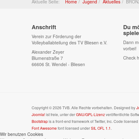
Aktuelle Seite:
Home
Jugend
Aktuelles
BRONZ
Anschrift
Du mö
spiel
Verein zur Förderung der
Dann me
Volleyballabteilung des TV Bliesen e.V.
vorbei!
Alexander Zeyer
Check h
Blumenstraße 7
66606 St. Wendel - Bliesen
Copyright © 2026 TVB. Alle Rechte vorbehalten. Designed by
J
Joomla!
ist freie, unter der
GNU/GPL-Lizenz
veröffentlichte Soft
Bootstrap
is a front-end framework of Twitter, Inc. Code license
Font Awesome
font licensed under
SIL OFL 1.1
.
Wir benutzen Cookies