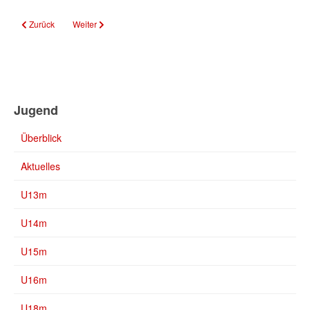
Vorheriger Beitrag: U20-DM in Saarbrücken: Deutschlands Volleyball-Nachw
Nächster Beitrag: U14 Saarlandmeister
Zurück
Weiter
Jugend
Überblick
Aktuelles
U13m
U14m
U15m
U16m
U18m