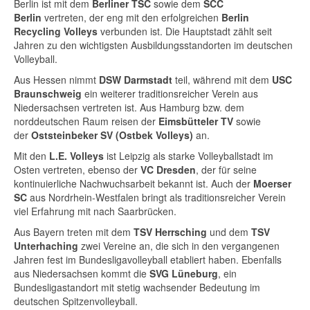
Berlin ist mit dem
Berliner TSC
sowie dem
SCC
Berlin
vertreten, der eng mit den erfolgreichen
Berlin
Recycling Volleys
verbunden ist. Die Hauptstadt zählt seit
Jahren zu den wichtigsten Ausbildungsstandorten im deutschen
Volleyball.
Aus Hessen nimmt
DSW Darmstadt
teil, während mit dem
USC
Braunschweig
ein weiterer traditionsreicher Verein aus
Niedersachsen vertreten ist. Aus Hamburg bzw. dem
norddeutschen Raum reisen der
Eimsbütteler TV
sowie
der
Oststeinbeker SV (Ostbek Volleys)
an.
Mit den
L.E. Volleys
ist Leipzig als starke Volleyballstadt im
Osten vertreten, ebenso der
VC Dresden
, der für seine
kontinuierliche Nachwuchsarbeit bekannt ist. Auch der
Moerser
SC
aus Nordrhein-Westfalen bringt als traditionsreicher Verein
viel Erfahrung mit nach Saarbrücken.
Aus Bayern treten mit dem
TSV Herrsching
und dem
TSV
Unterhaching
zwei Vereine an, die sich in den vergangenen
Jahren fest im Bundesligavolleyball etabliert haben. Ebenfalls
aus Niedersachsen kommt die
SVG Lüneburg
, ein
Bundesligastandort mit stetig wachsender Bedeutung im
deutschen Spitzenvolleyball.