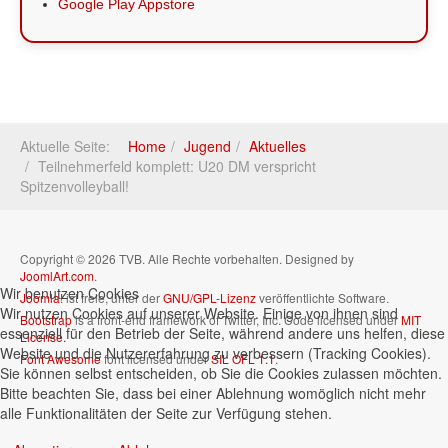
Google Play Appstore
Aktuelle Seite:
Home
Jugend
Aktuelles
Teilnehmerfeld komplett: U20 DM verspricht
Spitzenvolleyball!
Copyright © 2026 TVB. Alle Rechte vorbehalten. Designed by
JoomlArt.com
.
Wir benutzen Cookies
Joomla!
ist freie, unter der
GNU/GPL-Lizenz
veröffentlichte Software.
Wir nutzen Cookies auf unserer Website. Einige von ihnen sind
Bootstrap
is a front-end framework of Twitter, Inc. Code licensed under
MIT
essenziell für den Betrieb der Seite, während andere uns helfen, diese
License.
Website und die Nutzererfahrung zu verbessern (Tracking Cookies).
Font Awesome
font licensed under
SIL OFL 1.1
.
Sie können selbst entscheiden, ob Sie die Cookies zulassen möchten.
Bitte beachten Sie, dass bei einer Ablehnung womöglich nicht mehr
alle Funktionalitäten der Seite zur Verfügung stehen.