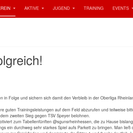
EREIN
AKTIVE
JUGEND
TRAINING
EVENTS
lgreich!
n in Folge und sichern sich damit den Verbleib in der Oberliga Rheinla
hre guten Trainingsleistungen auf dem Feld abzurufen und teilweise bitt
t dem zweiten Sieg gegen TSV Speyer belohnen.
viert zum Tabellenfünften @sgunsrheinhessen, die zu Hause bislang 
gs ein durchweg sehr starkes Spiel aufs Parkett zu bringen. Man ließ