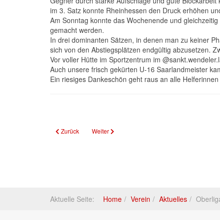
Gegner durch starke Aufschläge und gute Blockarbeit k
im 3. Satz konnte Rheinhessen den Druck erhöhen und
Am Sonntag konnte das Wochenende und gleichzeitig 
gemacht werden.
In drei dominanten Sätzen, in denen man zu keiner Ph
sich von den Abstiegsplätzen endgültig abzusetzen. Zw
Vor voller Hütte im Sportzentrum im @sankt.wendeler.
Auch unsere frisch gekürten U-16 Saarlandmeister kam
Ein riesiges Dankeschön geht raus an alle Helferinne
Vorheriger Beitrag: Vierter Folgesieg für den TV Bliesen!
Nächster Beitrag: Stellenausschreibung: Freiwill
Zurück
Weiter
Aktuelle Seite:
Home
Verein
Aktuelles
Oberlig