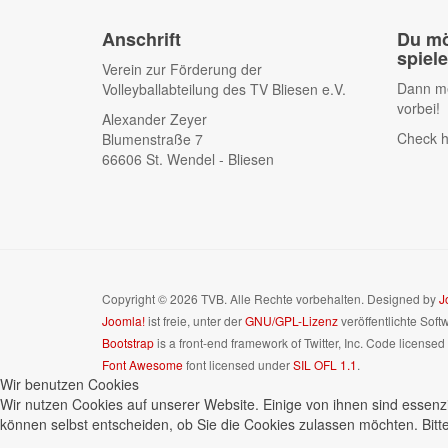
Anschrift
Du mö
spiel
Verein zur Förderung der
Dann me
Volleyballabteilung des TV Bliesen e.V.
vorbei!
Alexander Zeyer
Check h
Blumenstraße 7
66606 St. Wendel - Bliesen
Copyright © 2026 TVB. Alle Rechte vorbehalten. Designed by
J
Joomla!
ist freie, unter der
GNU/GPL-Lizenz
veröffentlichte Soft
Bootstrap
is a front-end framework of Twitter, Inc. Code license
Font Awesome
font licensed under
SIL OFL 1.1
.
Wir benutzen Cookies
Wir nutzen Cookies auf unserer Website. Einige von ihnen sind essenzi
können selbst entscheiden, ob Sie die Cookies zulassen möchten. Bitte