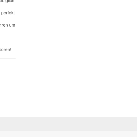
ediglich
 perfekt
ahren um
nsoren!