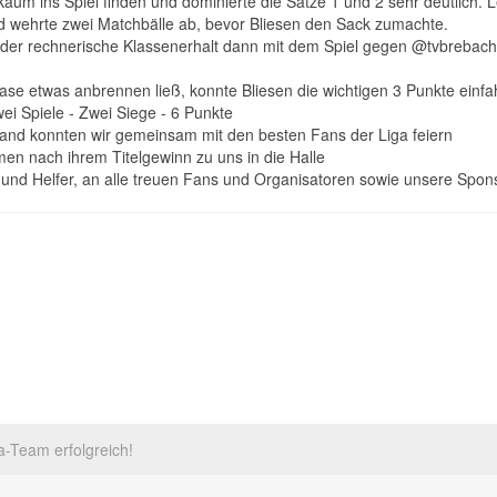
aum ins Spiel finden und dominierte die Sätze 1 und 2 sehr deutlich. L
 wehrte zwei Matchbälle ab, bevor Bliesen den Sack zumachte.
der rechnerische Klassenerhalt dann mit dem Spiel gegen @tvbrebach
ase etwas anbrennen ließ, konnte Bliesen die wichtigen 3 Punkte einf
ei Spiele - Zwei Siege - 6 Punkte
land konnten wir gemeinsam mit den besten Fans der Liga feiern
en nach ihrem Titelgewinn zu uns in die Halle
n und Helfer, an alle treuen Fans und Organisatoren sowie unsere Spo
iges Soziales Jahr (FSJ) im Sport
a-Team erfolgreich!