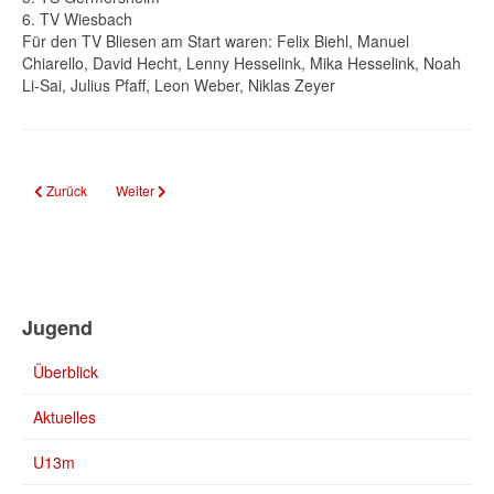
6. TV Wiesbach
Für den TV Bliesen am Start waren: Felix Biehl, Manuel
Chiarello, David Hecht, Lenny Hesselink, Mika Hesselink, Noah
Li-Sai, Julius Pfaff, Leon Weber, Niklas Zeyer
Vorheriger Beitrag: Jugend trainiert für Olympia Bundesfinale: Starker 11. Plat
Nächster Beitrag: U14 Südwest: Bliesen auf Rang 5!
Zurück
Weiter
Jugend
Überblick
Aktuelles
U13m