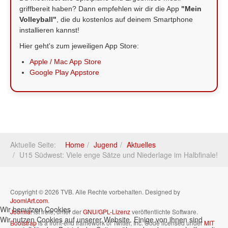
griffbereit haben? Dann empfehlen wir dir die App
"Mein
Volleyball"
, die du kostenlos auf deinem Smartphone
installieren kannst!
Hier geht's zum jeweiligen App Store:
Apple / Mac App Store
Google Play Appstore
Aktuelle Seite:
Home
Jugend
Aktuelles
U15 Südwest: Viele enge Sätze und Niederlage im Halbfinale!
Copyright © 2026 TVB. Alle Rechte vorbehalten. Designed by
JoomlArt.com
.
Wir benutzen Cookies
Joomla!
ist freie, unter der
GNU/GPL-Lizenz
veröffentlichte Software.
Wir nutzen Cookies auf unserer Website. Einige von ihnen sind
Bootstrap
is a front-end framework of Twitter, Inc. Code licensed under
MIT