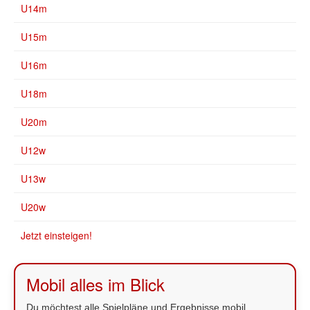
U14m
U15m
U16m
U18m
U20m
U12w
U13w
U20w
Jetzt einsteigen!
Mobil alles im Blick
Du möchtest alle Spielpläne und Ergebnisse mobil