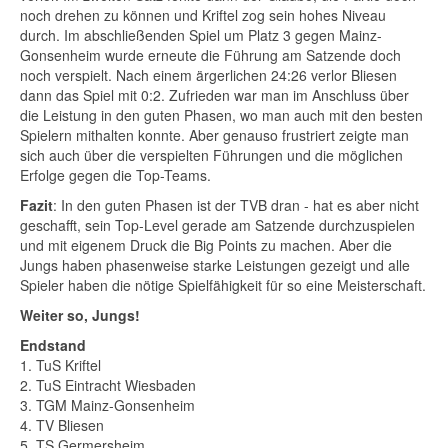
noch drehen zu können und Kriftel zog sein hohes Niveau
durch. Im abschließenden Spiel um Platz 3 gegen Mainz-
Gonsenheim wurde erneute die Führung am Satzende doch
noch verspielt. Nach einem ärgerlichen 24:26 verlor Bliesen
dann das Spiel mit 0:2. Zufrieden war man im Anschluss über
die Leistung in den guten Phasen, wo man auch mit den besten
Spielern mithalten konnte. Aber genauso frustriert zeigte man
sich auch über die verspielten Führungen und die möglichen
Erfolge gegen die Top-Teams.
Fazit
: In den guten Phasen ist der TVB dran - hat es aber nicht
geschafft, sein Top-Level gerade am Satzende durchzuspielen
und mit eigenem Druck die Big Points zu machen. Aber die
Jungs haben phasenweise starke Leistungen gezeigt und alle
Spieler haben die nötige Spielfähigkeit für so eine Meisterschaft.
Weiter so, Jungs!
Endstand
1. TuS Kriftel
2. TuS Eintracht Wiesbaden
3. TGM Mainz-Gonsenheim
4. TV Bliesen
5. TS Germersheim