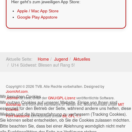
Hier geht's zum jeweiligen App Store:
Apple / Mac App Store
Google Play Appstore
Aktuelle Seite:
Home
Jugend
Aktuelles
U14 Südwest: Bliesen auf Rang 5!
Copyright © 2026 TVB. Alle Rechte vorbehalten. Designed by
JoomlArt.com
.
Wir benutzen Cookies
Joomla!
ist freie, unter der
GNU/GPL-Lizenz
veröffentlichte Software.
Wir nutzen Cookies auf unserer Website. Einige von ihnen sind
Bootstrap
is a front-end framework of Twitter, Inc. Code licensed under
MIT
essenziell für den Betrieb der Seite, während andere uns helfen, diese
License.
Website und die Nutzererfahrung zu verbessern (Tracking Cookies).
Font Awesome
font licensed under
SIL OFL 1.1
.
Sie können selbst entscheiden, ob Sie die Cookies zulassen möchten.
Bitte beachten Sie, dass bei einer Ablehnung womöglich nicht mehr
alle Funktionalitäten der Seite zur Verfügung stehen.