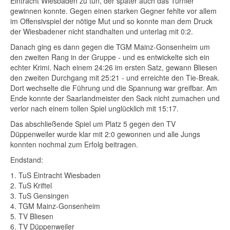
Eintracht Wiesbaden zu tun, der später auch das Turnier
gewinnen konnte. Gegen einen starken Gegner fehlte vor allem
im Offensivspiel der nötige Mut und so konnte man dem Druck
der Wiesbadener nicht standhalten und unterlag mit 0:2.
Danach ging es dann gegen die TGM Mainz-Gonsenheim um
den zweiten Rang in der Gruppe - und es entwickelte sich ein
echter Krimi. Nach einem 24:26 im ersten Satz, gewann Bliesen
den zweiten Durchgang mit 25:21 - und erreichte den Tie-Break.
Dort wechselte die Führung und die Spannung war greifbar. Am
Ende konnte der Saarlandmeister den Sack nicht zumachen und
verlor nach einem tollen Spiel unglücklich mit 15:17.
Das abschließende Spiel um Platz 5 gegen den TV
Düppenweiler wurde klar mit 2:0 gewonnen und alle Jungs
konnten nochmal zum Erfolg beitragen.
Endstand:
1. TuS Eintracht Wiesbaden
2. TuS Kriftel
3. TuS Gensingen
4. TGM Mainz-Gonsenheim
5. TV Bliesen
6. TV Düppenweiler