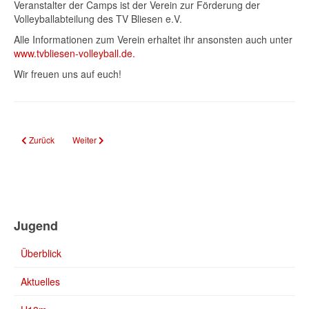
Veranstalter der Camps ist der Verein zur Förderung der
Volleyballabteilung des TV Bliesen e.V.
Alle Informationen zum Verein erhaltet ihr ansonsten auch unter
www.tvbliesen-volleyball.de.
Wir freuen uns auf euch!
Vorheriger Beitrag: U14 Saarlandmeister
Nächster Beitrag: Bliesen wird in Lahnstein drittstärkste Kraft
Zurück
Weiter
Jugend
Überblick
Aktuelles