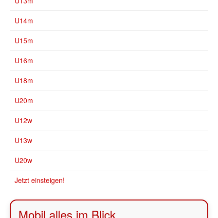
U13m
U14m
U15m
U16m
U18m
U20m
U12w
U13w
U20w
Jetzt einsteigen!
Mobil alles im Blick