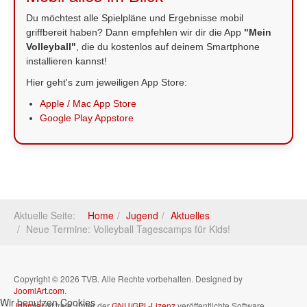
Du möchtest alle Spielpläne und Ergebnisse mobil
griffbereit haben? Dann empfehlen wir dir die App
"Mein
Volleyball"
, die du kostenlos auf deinem Smartphone
installieren kannst!
Hier geht's zum jeweiligen App Store:
Apple / Mac App Store
Google Play Appstore
Aktuelle Seite:
Home
Jugend
Aktuelles
Neue Termine: Volleyball Tagescamps für Kids!
Copyright © 2026 TVB. Alle Rechte vorbehalten. Designed by
JoomlArt.com
.
Wir benutzen Cookies
Joomla!
ist freie, unter der
GNU/GPL-Lizenz
veröffentlichte Software.