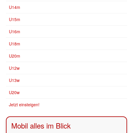
U14m
U15m
U16m
U18m
U20m
U12w
U13w
U20w
Jetzt einsteigen!
Mobil alles im Blick