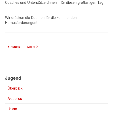
Coaches und Unterstützer:innen – für diesen großartigen Tag!
Wir drücken die Daumen für die kommenden
Herausforderungen!
Vorheriger Beitrag: U16 ist Saarlandmeister!
Nächster Beitrag: Neue Termine: Volleyball Tagescamps für Kid
Zurück
Weiter
Jugend
Überblick
Aktuelles
U13m