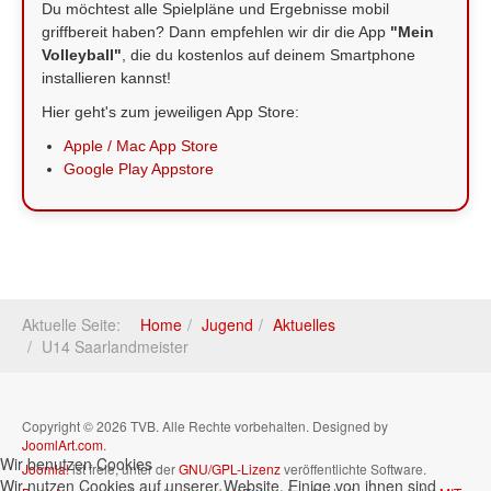
Du möchtest alle Spielpläne und Ergebnisse mobil
griffbereit haben? Dann empfehlen wir dir die App
"Mein
Volleyball"
, die du kostenlos auf deinem Smartphone
installieren kannst!
Hier geht's zum jeweiligen App Store:
Apple / Mac App Store
Google Play Appstore
Aktuelle Seite:
Home
Jugend
Aktuelles
U14 Saarlandmeister
Copyright © 2026 TVB. Alle Rechte vorbehalten. Designed by
JoomlArt.com
.
Wir benutzen Cookies
Joomla!
ist freie, unter der
GNU/GPL-Lizenz
veröffentlichte Software.
Wir nutzen Cookies auf unserer Website. Einige von ihnen sind