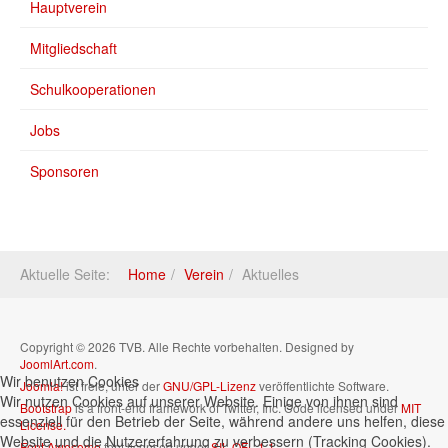
Hauptverein
Mitgliedschaft
Schulkooperationen
Jobs
Sponsoren
Aktuelle Seite:
Home
Verein
Aktuelles
Copyright © 2026 TVB. Alle Rechte vorbehalten. Designed by
JoomlArt.com
.
Wir benutzen Cookies
Joomla!
ist freie, unter der
GNU/GPL-Lizenz
veröffentlichte Software.
Wir nutzen Cookies auf unserer Website. Einige von ihnen sind
Bootstrap
is a front-end framework of Twitter, Inc. Code licensed under
MIT
essenziell für den Betrieb der Seite, während andere uns helfen, diese
License.
Website und die Nutzererfahrung zu verbessern (Tracking Cookies).
Font Awesome
font licensed under
SIL OFL 1.1
.