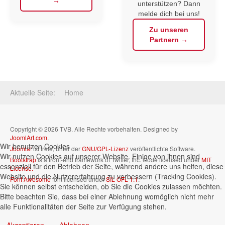
→
unterstützen? Dann
melde dich bei uns!
Zu unseren
Partnern →
Aktuelle Seite:
Home
Copyright © 2026 TVB. Alle Rechte vorbehalten. Designed by
JoomlArt.com
.
Wir benutzen Cookies
Joomla!
ist freie, unter der
GNU/GPL-Lizenz
veröffentlichte Software.
Wir nutzen Cookies auf unserer Website. Einige von ihnen sind
Bootstrap
is a front-end framework of Twitter, Inc. Code licensed under
MIT
essenziell für den Betrieb der Seite, während andere uns helfen, diese
License.
Website und die Nutzererfahrung zu verbessern (Tracking Cookies).
Font Awesome
font licensed under
SIL OFL 1.1
.
Sie können selbst entscheiden, ob Sie die Cookies zulassen möchten.
Bitte beachten Sie, dass bei einer Ablehnung womöglich nicht mehr
alle Funktionalitäten der Seite zur Verfügung stehen.